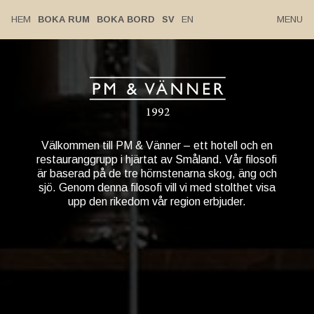
HEM
BOKA RUM
BOKA BORD
SV
EN
MENU
Välkommen till PM & Vänner – ett hotell och en
restauranggrupp i hjärtat av Småland. Vår filosofi
är baserad på de tre hörnstenarna skog, äng och
sjö. Genom denna filosofi vill vi med stolthet visa
upp den rikedom vår region erbjuder.