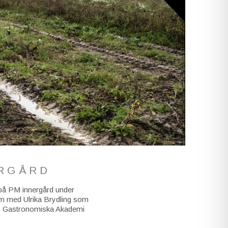
ERGÅRD
r på PM innergård under
am med Ulrika Brydling som
nds Gastronomiska Akademi