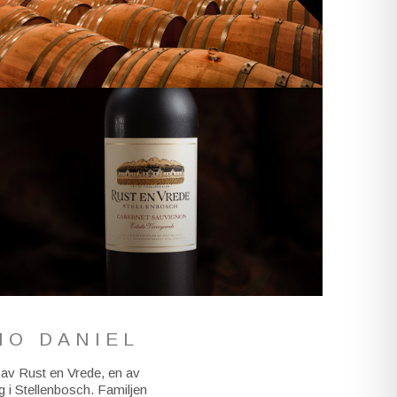
IO DANIEL
i av Rust en Vrede, en av
 i Stellenbosch. Familjen