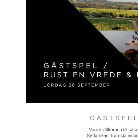
GÄSTSPEL
Varmt välkomna till säso
Sydafrikas främsta vinpr