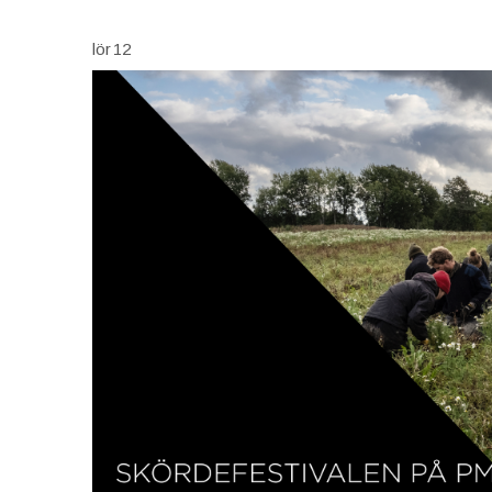
lör
12