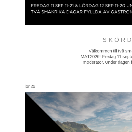
SKÖRD
Välkommen till två sma
MAT2026! Fredag 11 septem
moderator. Under dagen f
lör
26