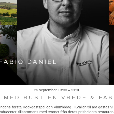
26 september 18:00
–
23:30
 MED RUST EN VREDE & FAB
ngens första Kockgästspel och Vinmiddag . Kvällen till ära gästas v
oducenter, tillsammans med teamet från deras prisbelönta restaurang