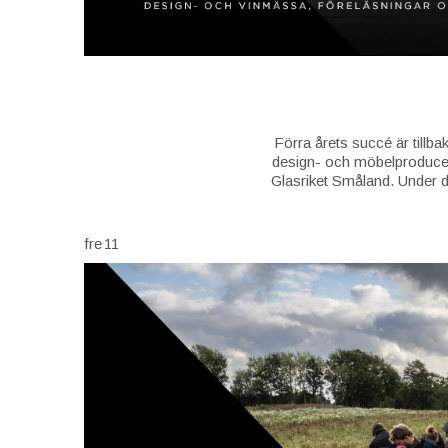
Förra årets succé är tillb
design- och möbelproducent
Glasriket Småland. Under d
fre
11