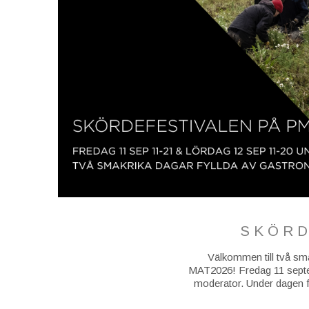
SKÖRD
Välkommen till två sma
MAT2026! Fredag 11 septem
moderator. Under dagen f