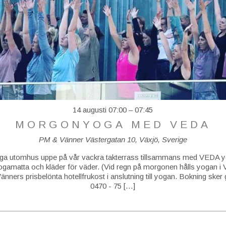
14 augusti 07:00
–
07:45
MORGONYOGA MED VEDA
PM & Vänner
Västergatan 10, Växjö, Sverige
 utomhus uppe på vår vackra takterrass tillsammans med VEDA yo
ogamatta och kläder för väder. (Vid regn på morgonen hålls yogan i 
ners prisbelönta hotellfrukost i anslutning till yogan. Bokning sker
0470 - 75 […]