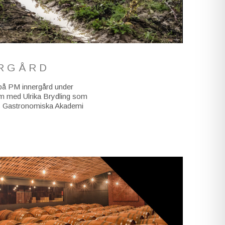
ERGÅRD
r på PM innergård under
am med Ulrika Brydling som
nds Gastronomiska Akademi