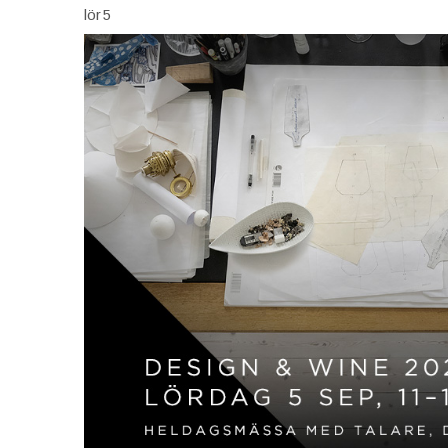
lör
5