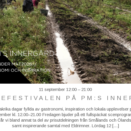
11 september 12:00
–
21:00
EFESTIVALEN PÅ PM:S INN
krika dagar fyllda av gastronomi, inspiration och lokala upplevelse
ber kl. 12.00–21.00 Fredagen bjuder på ett fullspäckat scenprogr
år vi bland annat ta del av prisutdelningen från Smålands och Öla
samt inspirerande samtal med Eldrimner. Lördag 12 […]