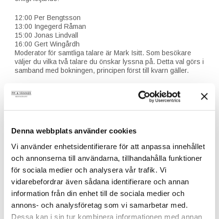
12:00 Per Bengtsson
13:00 Ingegerd Råman
15:00 Jonas Lindvall
16:00 Gert Wingårdh
Moderator för samtliga talare är Mark Isitt. Som besökare
väljer du vilka två talare du önskar lyssna på. Detta val görs i
samband med bokningen, principen först till kvarn gäller.
Följande producenter kommer att finnas på plats på mässan:
Swedese, Stolab, Örsjö Belysning, Ingridsdotter, Källemo,
O.H. Sjögren och Gemla Möbler.
Partners till Design & Wine är Interior Cluster Sweden och
Denna webbplats använder cookies
Input Interiör.
Vi använder enhetsidentifierare för att anpassa innehållet
Entré Design & Wine
och annonserna till användarna, tillhandahålla funktioner
– Entré till mässan
för sociala medier och analysera vår trafik. Vi
– Entré till två av föredragen med årets talare. Ni väljer själva
vilka föredrag ni önskar lyssna på.
vidarebefordrar även sådana identifierare och annan
– Sex provningsbiljetter att nyttja för vinprovning hos Terroir
information från din enhet till de sociala medier och
Vin
annons- och analysföretag som vi samarbetar med.
Pris: 595 kr per person
Bokas online på denna länk
Dessa kan i sin tur kombinera informationen med annan