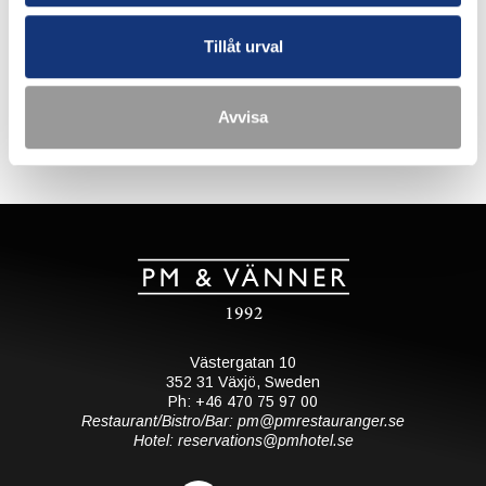
Vi tar full betalning vid bokning. Avbokningar senare än 7
dagar innan ankomst debiteras med fullt pris.
Tillåt urval
Avbokningar tidigare debiteras med 10 % av bokningens
totala värde.
Varmt välkomna till en oförglömlig upplevelse på PM &
Avvisa
Vänner Hotel!
Västergatan 10
352 31 Växjö, Sweden
Ph: +46 470 75 97 00
Restaurant/Bistro/Bar: pm@pmrestauranger.se
Hotel: reservations@pmhotel.se