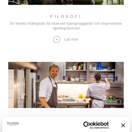
FILOSOFI
En kreativ mötesplats för intensivt hjärngnuggande och inspirerande
njutningslystnad
Läs mer
KONFERENS - PAKET HELDAG
Våra konferenser bjuder alltid på något utöver den ordinära