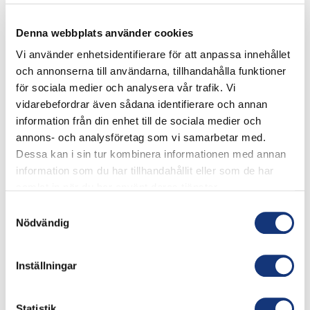
Läs mer
Denna webbplats använder cookies
Vi använder enhetsidentifierare för att anpassa innehållet
och annonserna till användarna, tillhandahålla funktioner
för sociala medier och analysera vår trafik. Vi
vidarebefordrar även sådana identifierare och annan
information från din enhet till de sociala medier och
annons- och analysföretag som vi samarbetar med.
Dessa kan i sin tur kombinera informationen med annan
information som du har tillhandahållit eller som de har
samlat in när du har använt deras tjänster.
Samtyckesval
KONFERENS - PAKET HALVDAG
Nödvändig
Upplev kreativitet á la PM & Vänner under några timmar
Läs mer
Inställningar
Statistik