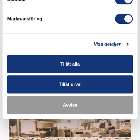
Marknadsföring
Visa detaljer
Tillåt alla
KONFERENSAKTIVITETER
En lyckad konferens är så mycket mer än bara möten och planering
Tillåt urval
Läs mer
Avvisa