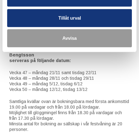
lördag 26/11
Vecka 48 – onsdag 30/11, torsdag 1/12, fredag 2/12 samt
lördag 3/12
Tillåt urval
Vecka 49 – onsdag 7/12, torsdag 8/12, fredag 9/12 samt
lördag 10/12
Vecka 50 – onsdag 14/12, torsdag 15/12, fredag 16/12 samt
lördag 17/12
Avvisa
Vår julmeny exklusive underhållning med John Martin
Bengtsson
serveras på följande datum:
Vecka 47 – måndag 21/11 samt tisdag 22/11
Vecka 48 – måndag 28/11 och tisdag 29/11
Vecka 49 – måndag 5/12, tisdag 6/12
Vecka 50 – måndag 12/12, tisdag 13/12
Samtliga kvällar ovan är bokningsbara med första ankomsttid
19.00 på vardagar och från 18.00 på lördagar.
Möjlighet till glöggmingel finns från 18.30 på vardagar och
från 17.30 på lördagar.
Minsta antal för bokning av sällskap i vår festvåning är 20
personer.