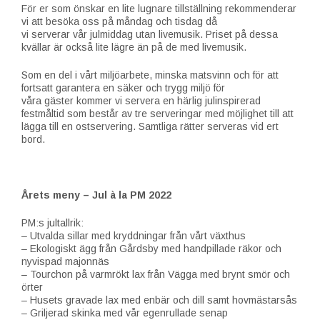
För er som önskar en lite lugnare tillställning rekommenderar
vi att besöka oss på måndag och tisdag då
vi serverar vår julmiddag utan livemusik. Priset på dessa
kvällar är också lite lägre än på de med livemusik.
Som en del i vårt miljöarbete, minska matsvinn och för att
fortsatt garantera en säker och trygg miljö för
våra gäster kommer vi servera en härlig julinspirerad
festmåltid som består av tre serveringar med möjlighet till att
lägga till en ostservering. Samtliga rätter serveras vid ert
bord.
Årets meny – Jul à la PM 2022
PM:s jultallrik:
– Utvalda sillar med kryddningar från vårt växthus
– Ekologiskt ägg från Gårdsby med handpillade räkor och
nyvispad majonnäs
– Tourchon på varmrökt lax från Vägga med brynt smör och
örter
– Husets gravade lax med enbär och dill samt hovmästarsås
– Griljerad skinka med vår egenrullade senap