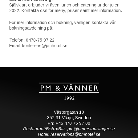
Självklart erbjuder vi även lunch och catering under julen
2022. Kontakta oss för meny, priser samt mer information.
För mer information och bokning, vänligen kontakta vår
bokningsavdelning på:
Telefon: 0470-75 97 22
Email: konferens@pmhotel.se
Västergatan 10
352 31 Växjö, Sweden
Ph: +46 470 75 97 00
Restaurant/Bistro/Bar: pm@pmrestauranger.se
Hotel: reservations@pmhotel.se