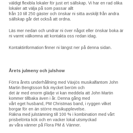
väldigt flexibla lokaler för just ert sällskap. Vi har en rad olika
lokaler att välja på som passar allt
från 10 till 250 gäster och önskar ni sitta avskiljt från andra
sällskap går det också att ordna.
Läs mer nedan och undrar ni över något eller önskar boka är
ni varmt välkomna att kontakta oss redan idag.
Kontaktinformation finner ni längst ner på denna sidan.
Årets julmeny och julshow
Förra årets underhållning med Växjös musikalfantom John
Martin Bengtsson fick mycket beröm och
det är med enorm glädje vi kan meddela att John Martin
kommer tillbaka även i år. Denna gång med
vårt eget husband, PM Christmas band, i ryggen vilket
borgar för en än större musikupplevelse.
Räkna med julstämning till 100 % i kombination med vårt
prisbelönta kök och en vacker lokal utsmyckad
av våra vänner på Flora PM & Vänner.