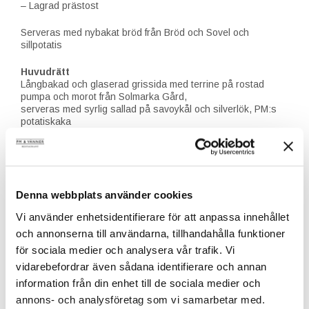
– Lagrad prästost
Serveras med nybakat bröd från Bröd och Sovel och
sillpotatis
Huvudrätt
Långbakad och glaserad grissida med terrine på rostad
pumpa och morot från Solmarka Gård,
serveras med syrlig sallad på savoykål och silverlök, PM:s
potatiskaka
med brynt lök och kryddpepparsky smaksatt med nypon och
krasse från vår trädgård
Alternativt
Denna webbplats använder cookies
Krämig risotto med rostad pumpa och morot, serveras med
syrlig sallad på savoykål och silverlök, lättrökt shiitake från
Vi använder enhetsidentifierare för att anpassa innehållet
Smålandsvamp, vintersallad, vinaigrette på svart tryffel,
och annonserna till användarna, tillhandahålla funktioner
krasse och rostade pumpafrön samt riven getost
för sociala medier och analysera vår trafik. Vi
Valfritt tillägg innan dessert:
vidarebefordrar även sådana identifierare och annan
Ostservering: Stilton med inkokt frukt och rostade valnötter –
information från din enhet till de sociala medier och
99 kr ex moms per person
annons- och analysföretag som vi samarbetar med.