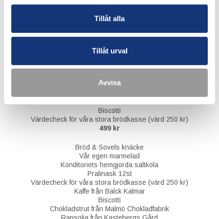
JULKLAPPSTIPS
Tillåt alla
Bröd & Sovels knäcke
Konditoriets hemgjorda saltkola
Klubbor till varm choklad
Biscotti
Tillåt urval
249 kr
Bröd & Sovels knäcke
Avvisa
Vår egen marmelad
Konditoriets hemgjorda saltkola
Klubbor till varm choklad
Biscotti
Värdecheck för våra stora brödkasse (värd 250 kr)
499 kr
Bröd & Sovels knäcke
Vår egen marmelad
Konditoriets hemgjorda saltkola
Pralinask 12st
Värdecheck för våra stora brödkasse (värd 250 kr)
Kaffe från Balck Kalmar
Biscotti
Chokladstrut från Malmö Chokladfabrik
Rapsolja från Kastebergs Gård