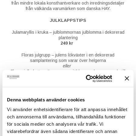
från mindre lokala konsthantverkare och inredningsdetaljer
från välkända varumärken som danska HAY.
JULKLAPPSTIPS
Julamaryllis i kruka – julblommornas julblomma i dekorerad
plantering
249 kr
Floras julgrupp – julens lökväxter i en dekorerad
samplantering som varar över helgerna
eller
Floras julbukett – säsongens snittblommor komponerade till
en stämningsfull julbukett
499 kr
Jul på Flora – I denna lyxiga korg samsas julblommor med
delar av Floras övriga sortiment som handstöpta stearinljus,
Denna webbplats använder cookies
servetter, tvål mm.
Vi använder enhetsidentifierare för att anpassa innehållet
999 kr
och annonserna till användarna, tillhandahålla funktioner
Samtliga alternativ kan bytas ut mot en värdecheck hos Flora
för sociala medier och analysera vår trafik. Vi
där mottagaren själv hämtar ut varor ur
vidarebefordrar även sådana identifierare och annan
Floras sortiment. Gäller till 2021-03-31. Har du särskilda