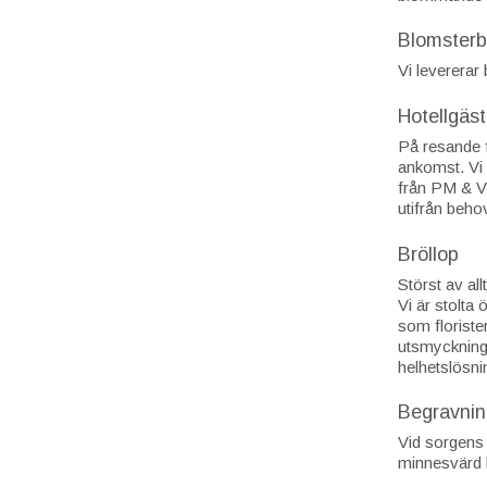
Blomster
Vi levererar
Hotellgäst
På resande f
ankomst. Vi 
från PM & Vä
utifrån beho
Bröllop
Störst av all
Vi är stolta 
som floriste
utsmyckninge
helhetslösni
Begravnin
Vid sorgens 
minnesvärd 