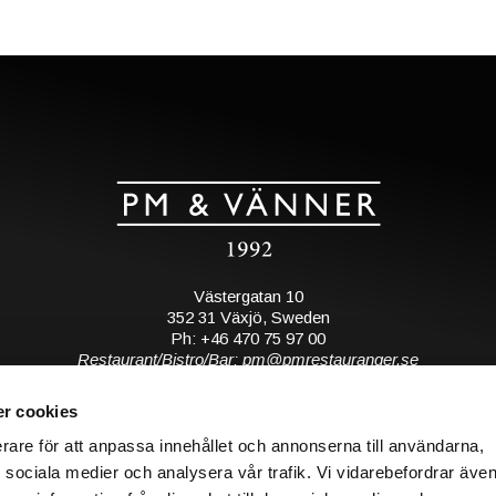
Västergatan 10
352 31 Växjö, Sweden
Ph: +46 470 75 97 00
Restaurant/Bistro/Bar: pm@pmrestauranger.se
Hotel: reservations@pmhotel.se
r cookies
View map
erare för att anpassa innehållet och annonserna till användarna,
ör sociala medier och analysera vår trafik. Vi vidarebefordrar äve