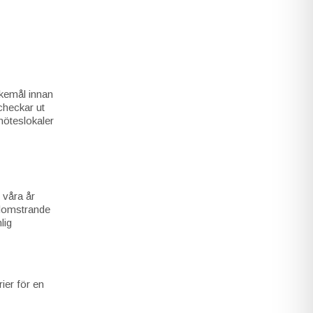
skemål innan
 checkar ut
möteslokaler
r våra år
blomstrande
lig
ier för en