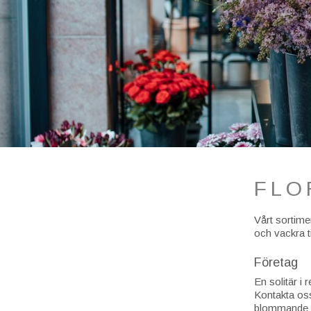
FLO
Vårt sortime
och vackra t
Företag
En solitär i 
Kontakta oss 
blommande 