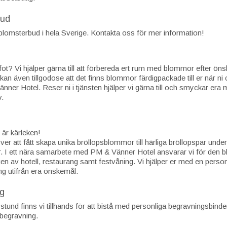
bud
 blomsterbud i hela Sverige. Kontakta oss för mer information!
ot? Vi hjälper gärna till att förbereda ert rum med blommor efter ön
kan även tillgodose att det finns blommor färdigpackade till er när ni
nner Hotel. Reser ni i tjänsten hjälper vi gärna till och smyckar era 
v.
t är kärleken!
över att fått skapa unika bröllopsblommor till härliga bröllopspar unde
r. I ett nära samarbete med PM & Vänner Hotel ansvarar vi för den 
n av hotell, restaurang samt festvåning. Vi hjälper er med en person
ng utifrån era önskemål.
g
stund finns vi tillhands för att bistå med personliga begravningsbinder
begravning.