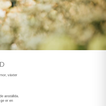
UD
mmor, växter
 de anställda.
 ge er en