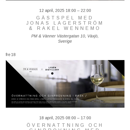
12 april, 2025 18:00
–
22:00
GÄSTSPEL MED
JONAS LAGERSTRÖM
& RAKEL WENNEMO
PM & Vänner
Västergatan 10, Växjö,
Sverige
fre
18
18 april, 2025 08:00
–
17:00
ÖVERNATTNING OCH