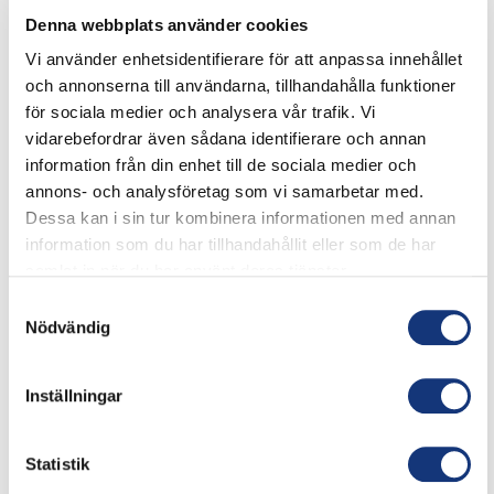
lör
29
Denna webbplats använder cookies
Vi använder enhetsidentifierare för att anpassa innehållet
och annonserna till användarna, tillhandahålla funktioner
för sociala medier och analysera vår trafik. Vi
vidarebefordrar även sådana identifierare och annan
information från din enhet till de sociala medier och
annons- och analysföretag som vi samarbetar med.
Dessa kan i sin tur kombinera informationen med annan
information som du har tillhandahållit eller som de har
29 mars, 2025 13:00
–
17:00
samlat in när du har använt deras tjänster.
AFTERNOON TEA
Samtyckesval
PM & Vänner
Västergatan 10, Växjö,
Nödvändig
Sverige
APRIL 2025
Inställningar
lör
5
Statistik