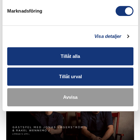
Marknadsföring
Visa detaljer
5 april, 2025 13:00
–
17:00
AFTERNOON TEA
Tillåt alla
PM & Vänner
Västergatan 10, Växjö,
Sverige
Tillåt urval
lör
12
Avvisa