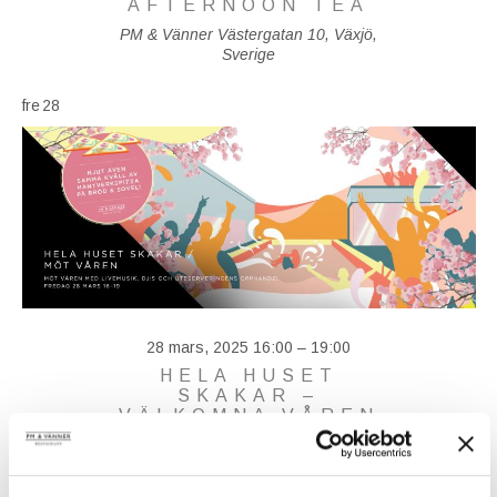
AFTERNOON TEA
PM & Vänner
Västergatan 10, Växjö,
Sverige
fre
28
28 mars, 2025 16:00
–
19:00
HELA HUSET
SKAKAR –
VÄLKOMNA VÅREN
PM & Vänner
Västergatan 10, Växjö,
Sverige