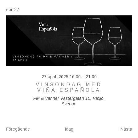
sön
27
27 april, 2025 16:00
–
21:00
VINSÖNDAG MED
VIÑA ESPAÑOLA
PM & Vänner
Västergatan 10, Växjö,
Sverige
Evenemang
Ev
Föregående
Idag
Nästa