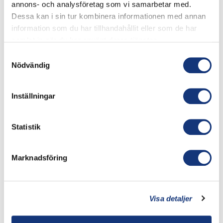
LOGI
annons- och analysföretag som vi samarbetar med.
Dessa kan i sin tur kombinera informationen med annan
Antal enkelrum
information som du har tillhandahållit eller som de har
samlat in när du har använt deras tjänster.
Samtyckesval
Nödvändig
Antal dubbelrum
Inställningar
ÖVRIGT
Statistik
Övrig information
Marknadsföring
Visa detaljer