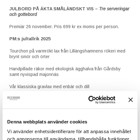
JULBORD PÅ ÄKTA SMÅLÄNDSKT VIS –
Tre serveringar
och gottebord
Premiär 26 november. Pris 699 kr ex moms per person.
PM:s jultallrik 2025
Tourchon på varmrökt lax från Lillängshamnens rökeri med
brynt smör och örter
Handpillade räkor med ekologisk ägghalva från Gårdsby
samt nyvispad majonnäs
Vår klassiska gravlax med enbär och dill
PM:s terrine på morötter från Solmarka Gård med ingefära
och nypon
Griljerad skinka från Glada Utegrisar i Vimmerby med vår
Denna webbplats använder cookies
egen senap
Vi använder enhetsidentifierare för att anpassa innehållet
Lagrad prästost
och annonserna till användarna, tillhandahålla funktioner