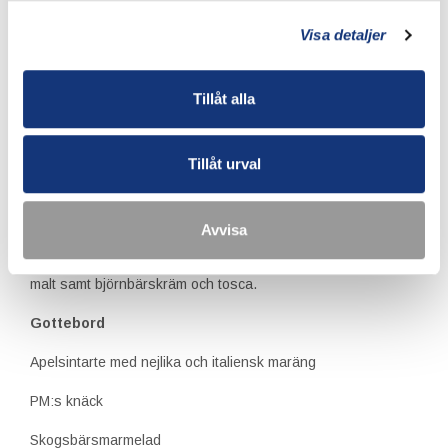
dillfrö
Visa detaljer
Alternativt
Krämig risotto med svampar från Smålandsskogarna samt
odlad svamp,
Tillåt alla
serveras med inkokt gulbeta, sauterad svartkål, rostade
morötter från
Solmarka Gård, krispig lök samt lagrad cheddar
Tillåt urval
Dessert
Avvisa
Konditoriets björnbärsdesset i glas med bavaroise smaksatt
med
kardemumma, nykokt björbärkompott och mandel crunch med
malt samt björnbärskräm och tosca.
Gottebord
Apelsintarte med nejlika och italiensk maräng
PM:s knäck
Skogsbärsmarmelad