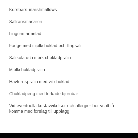
Körsbärs-marshmallows
Saffransmacaron
Lingonmarmelad
Fudge med mjölkchoklad och flingsalt
Saltkola och mörk chokladpralin
Mjölkchokladpralin
Havtornspralin med vit choklad
Chokladpeng med torkade björnbär
Vid eventuella kostavvikelser och allergier ber vi att få
komma med förslag till upplägg