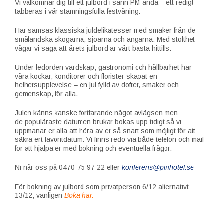
Vi välkomnar dig till ett julbord i sann PM-anda – ett redigt
tabberas i vår stämningsfulla festvåning.
Här samsas klassiska juldelikatesser med smaker från de
småländska skogarna, sjöarna och ängarna. Med stolthet
vågar vi säga att årets julbord är vårt bästa hittills.
Under ledorden värdskap, gastronomi och hållbarhet har
våra kockar, konditorer och florister skapat en
helhetsupplevelse – en jul fylld av dofter, smaker och
gemenskap, för alla.
Julen känns kanske fortfarande något avlägsen men
de populäraste datumen brukar bokas upp tidigt så vi
uppmanar er alla att höra av er så snart som möjligt för att
säkra ert favoritdatum. Vi finns redo via både telefon och mail
för att hjälpa er med bokning och eventuella frågor.
Ni når oss på 0470-75 97 22 eller
konferens@pmhotel.se
För bokning av julbord som privatperson 6/12 alternativt
13/12, vänligen
Boka här.