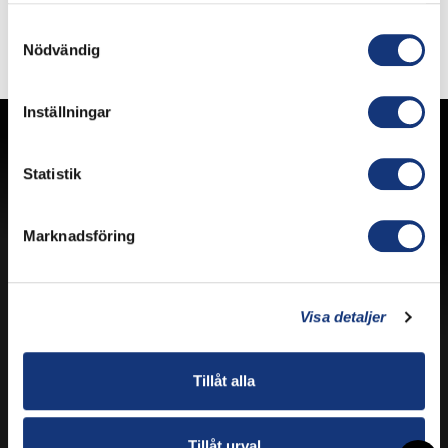
Samtyckesval
Nödvändig
Inställningar
Statistik
Marknadsföring
Västergatan 10
352 31 Växjö, Sweden
Ph: +46 470 75 97 00
Restaurant/Bistro/Bar: pm@pmrestauranger.se
Visa detaljer
Hotel: reservations@pmhotel.se
View map
Tillåt alla
Prenumerera på vårt nyhetsbrev
Tillåt urval