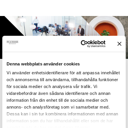
Denna webbplats använder cookies
Vi använder enhetsidentifierare för att anpassa innehållet
DIGITAL STUDIO
och annonserna till användarna, tillhandahålla funktioner
för sociala medier och analysera vår trafik. Vi
vidarebefordrar även sådana identifierare och annan
information från din enhet till de sociala medier och
annons- och analysföretag som vi samarbetar med.
Dessa kan i sin tur kombinera informationen med annan
information som du har tillhandahållit eller som de har
samlat in när du har använt deras tjänster.