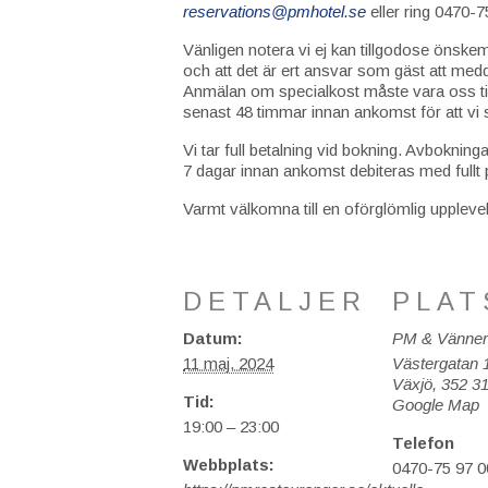
reservations@pmhotel.se
eller ring 0470-7
Vänligen notera vi ej kan tillgodose önske
och att det är ert ansvar som gäst att medde
Anmälan om specialkost måste vara oss ti
senast 48 timmar innan ankomst för att vi
Vi tar full betalning vid bokning. Avbokning
7 dagar innan ankomst debiteras med fullt 
Varmt välkomna till en oförglömlig upplev
DETALJER
PLAT
Datum:
PM & Vänner
11 maj, 2024
Västergatan 
Växjö
,
352 3
Tid:
Google Map
19:00 – 23:00
Telefon
Webbplats:
0470-75 97 0