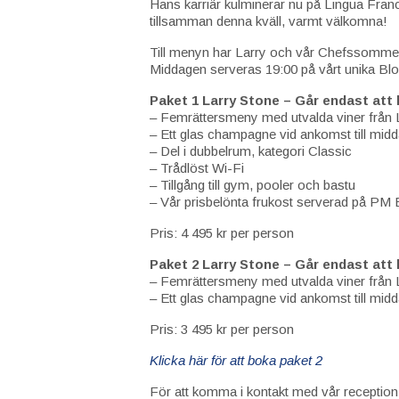
Hans karriär kulminerar nu på Lingua Franc
tillsamman denna kväll, varmt välkomna!
Till menyn har Larry och vår Chefssommeli
Middagen serveras 19:00 på vårt unika Bl
Paket 1 Larry Stone – Går endast att 
– Femrättersmeny med utvalda viner från 
– Ett glas champagne vid ankomst till mid
– Del i dubbelrum, kategori Classic
– Trådlöst Wi-Fi
– Tillgång till gym, pooler och bastu
– Vår prisbelönta frukost serverad på PM 
Pris: 4 495 kr per person
Paket 2 Larry Stone – Går endast att
– Femrättersmeny med utvalda viner från 
– Ett glas champagne vid ankomst till mid
Pris: 3 495 kr per person
Klicka här för att boka paket 2
För att komma i kontakt med vår reception, 