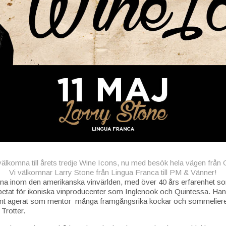
älkomna till årets tredje Wine Icons, nu med besök hela vägen från
Vi välkomnar Larry Stone från Lingua Franca till PM & Vänner!
urerna inom den amerikanska vinvärlden, med över 40 års erfarenhet 
etat för ikoniska vinproducenter som Inglenook och Quintessa. Han
mt agerat som mentor många framgångsrika kockar och sommeliere
Trotter.