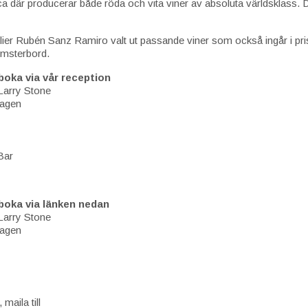
a där producerar både röda och vita viner av absoluta världsklass. 
er Rubén Sanz Ramiro valt ut passande viner som också ingår i pri
omsterbord.
boka via vår reception
Larry Stone
dagen
Bar
 boka via länken nedan
Larry Stone
dagen
maila till