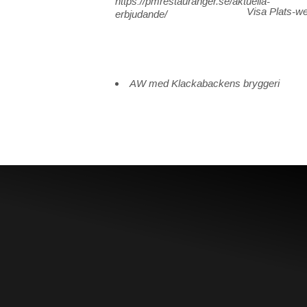
https://pmrestauranger.se/aktuella-
Visa Plats-w
erbjudande/
AW med Klackabackens bryggeri