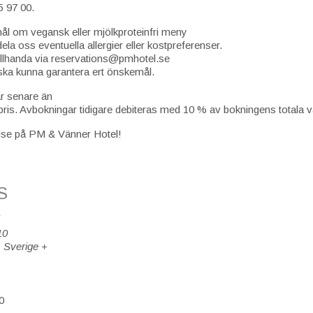
5 97 00.
mål om vegansk eller mjölkproteinfri meny
la oss eventuella allergier eller kostpreferenser.
llhanda via reservations@pmhotel.se
 ska kunna garantera ert önskemål.
ar senare än
pris. Avbokningar tidigare debiteras med 10 % av bokningens totala v
else på PM & Vänner Hotel!
S
10
1
Sverige
+
0