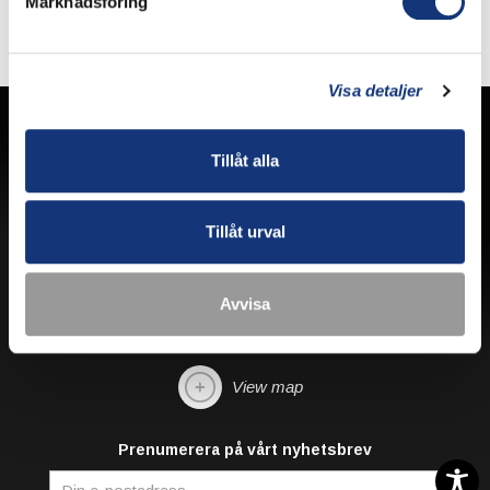
Marknadsföring
Visa detaljer
Tillåt alla
Tillåt urval
Västergatan 10
352 31 Växjö, Sweden
Ph: +46 470 75 97 00
Avvisa
Restaurant/Bistro/Bar: pm@pmrestauranger.se
Hotel: reservations@pmhotel.se
View map
Prenumerera på vårt nyhetsbrev