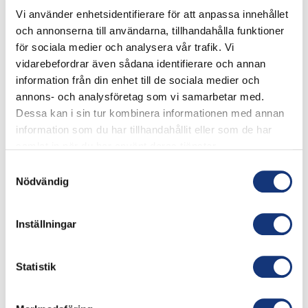
Varje fredag mellan 15:00 och 17:00 erbjuder vi ostron för
Vi använder enhetsidentifierare för att anpassa innehållet
endast 25 kr/st och champagne för 119 kr/glas så långt lagret
och annonserna till användarna, tillhandahålla funktioner
räcker. Självklart har vi också utmärkta alkoholfria alternativ för
för sociala medier och analysera vår trafik. Vi
den som önskar.
vidarebefordrar även sådana identifierare och annan
Välkomna att starta helgen på bästa sätt!
information från din enhet till de sociala medier och
annons- och analysföretag som vi samarbetar med.
Dessa kan i sin tur kombinera informationen med annan
DETALJER
information som du har tillhandahållit eller som de har
Datum:
samlat in när du har använt deras tjänster.
1 november, 2024
Samtyckesval
Tid:
Nödvändig
15:00 – 17:00
Serie:
Inställningar
Ostron & Champagne
Statistik
Afternoon Tea
Afternoon Tea